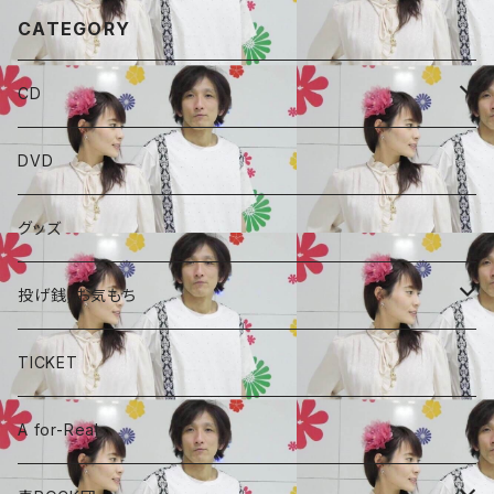
CATEGORY
CD
ALBAUM
DVD
A for-Real
SINGLE
グッズ
毒ROCK団
コラボCD
投げ銭，お気もち
A for-Real
あやめちゃんおやつ
TICKET
毒ROCK団
頑張れ、しょーちゃん
A for-Real