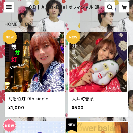
CD | A for-Real オフィシャル 通販
サイト
HOME
CD
幻想竹灯 9th single
大井町音頭
¥1,000
¥500