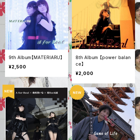
9th Album【MATERIARU】
8th Album 【power balan
ce】
¥2,500
¥2,000