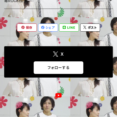
しょーちゃん、おやつ
毒ROCK団
Album
保存
シェア
LINE
ポスト
X
フォローする