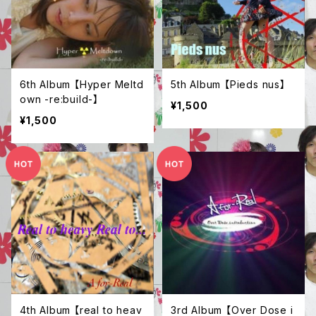
6th Album 【Hyper Meltd
5th Album 【Pieds nus】
own -re:build-】
¥1,500
¥1,500
4th Album 【real to heav
3rd Album 【Over Dose i