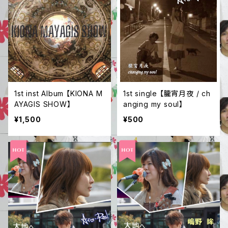
1st inst Album 【KIONA M
1st single 【朧宵月夜 / ch
AYAGIS SHOW】
anging my soul】
¥1,500
¥500