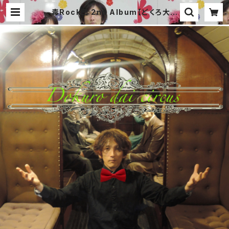
毒Rock団 2nd Album【どくろ大サ
ーカス】 | A for-Real オフィシャル
通販サイト