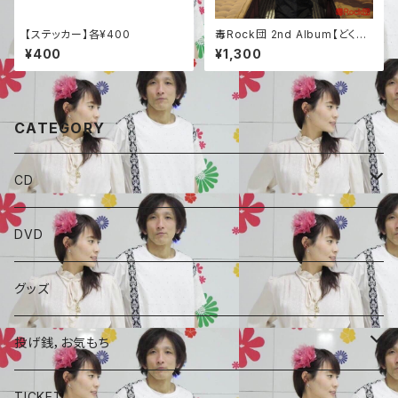
【ステッカー】各¥400
毒Rock団 2nd Album【どくろ
大サーカス】
¥400
¥1,300
CATEGORY
CD
ALBAUM
DVD
A for-Real
SINGLE
グッズ
毒ROCK団
コラボCD
投げ銭，お気もち
A for-Real
あやめちゃんおやつ
TICKET