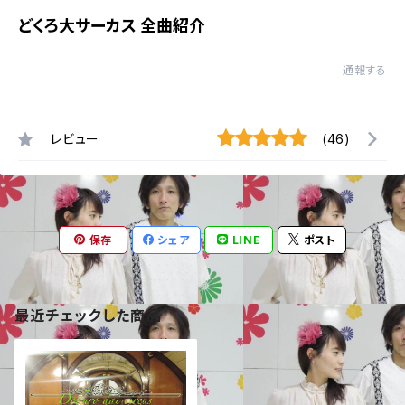
どくろ大サーカス 全曲紹介
通報する
レビュー
(46)
保存
シェア
LINE
ポスト
最近チェックした商品