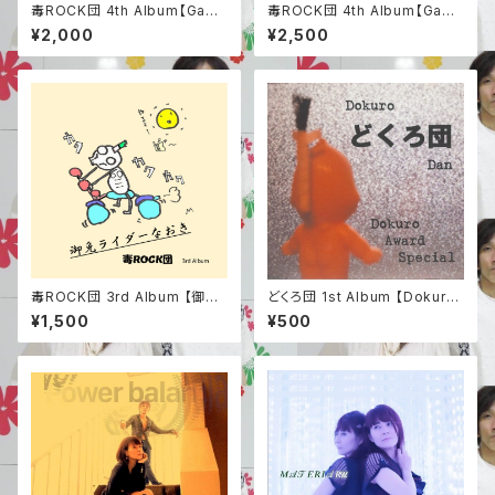
毒ROCK団 4th Album【Gam
毒ROCK団 4th Album【Gam
e of Life】＆毒ROCK団ステッ
e of Life】&毒ROCK団ステッ
¥2,000
¥2,500
カー
カー&ジャケット生写真２枚
毒ROCK団 3rd Album 【御免
どくろ団 1st Album 【Dokuro
ライダーなおき】
Award Special】
¥1,500
¥500