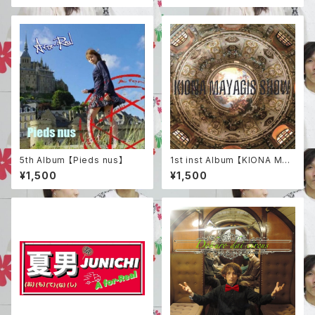
5th Album 【Pieds nus】
1st inst Album 【KIONA MAY
AGIS SHOW】
¥1,500
¥1,500