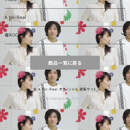
毒ROCK団
頑張れ、しょーちゃん
A for-Real
しょーちゃん、おやつ
毒ROCK団
Album
商品一覧に戻る
© A for-Real オフィシャル 通販サイト
Powered by