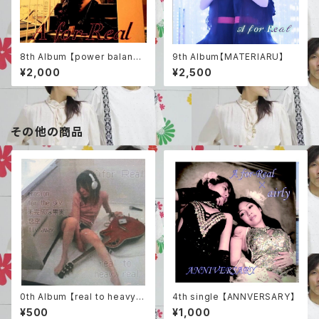
8th Album 【power balanc
9th Album【MATERIARU】
e】
¥2,000
¥2,500
その他の商品
0th Album 【real to heavy r
4th single 【ANNVERSARY】
eal 】
¥500
¥1,000