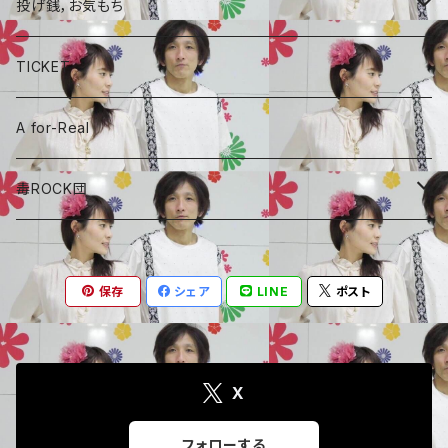
コラボCD
投げ銭，お気もち
A for-Real
あやめちゃんおやつ
TICKET
毒ROCK団
頑張れ、しょーちゃん
A for-Real
しょーちゃん、おやつ
毒ROCK団
Album
保存
シェア
LINE
ポスト
X
フォローする