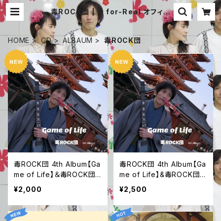
毒ROCK団 | A for-Real オフィシ
ャル 通販サイト
HOME
CD
ALBAUM
毒ROCK団
毒ROCK団 4th Album【Ga
毒ROCK団 4th Album【Ga
me of Life】＆毒ROCK団
me of Life】&毒ROCK団ス
ステッカー
テッカー&ジャケット生写真
¥2,000
¥2,500
２枚