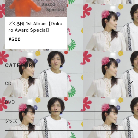
どくろ団 1st Album 【Doku
ro Award Special】
¥500
CATEGORY
CD
ALBAUM
DVD
A for-Real
SINGLE
グッズ
毒ROCK団