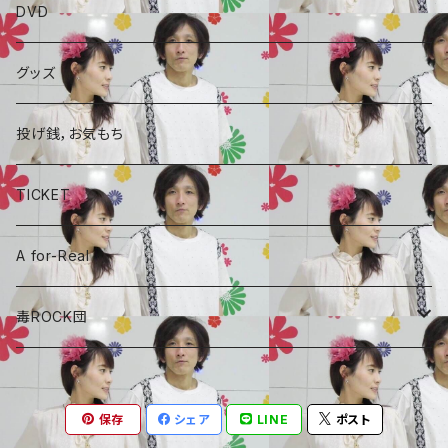
ALBAUM
DVD
A for-Real
SINGLE
グッズ
毒ROCK団
コラボCD
投げ銭，お気もち
A for-Real
あやめちゃんおやつ
TICKET
毒ROCK団
頑張れ、しょーちゃん
A for-Real
しょーちゃん、おやつ
毒ROCK団
Album
保存
シェア
LINE
ポスト