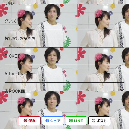
ALBAUM
DVD
A for-Real
SINGLE
グッズ
毒ROCK団
コラボCD
投げ銭，お気もち
A for-Real
あやめちゃんおやつ
TICKET
毒ROCK団
頑張れ、しょーちゃん
A for-Real
しょーちゃん、おやつ
毒ROCK団
Album
保存
シェア
LINE
ポスト