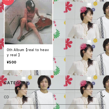
0th Album 【real to heav
y real 】
¥500
CATEGORY
CD