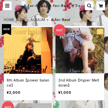
A for-Real | A for-Real オフィシ
ャル 通販サイト
HOME
CD
ALBAUM
A for-Real
8th Album 【power balan
2nd Album 【Hyper Melt
ce】
down】
¥2,000
¥1,000