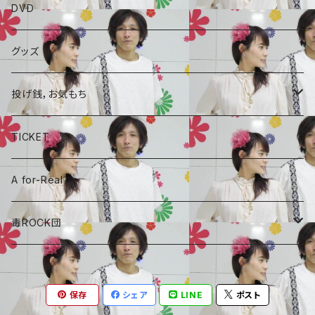
ALBAUM
DVD
A for-Real
SINGLE
グッズ
毒ROCK団
コラボCD
投げ銭，お気もち
A for-Real
あやめちゃんおやつ
TICKET
毒ROCK団
頑張れ、しょーちゃん
A for-Real
しょーちゃん、おやつ
毒ROCK団
Album
保存
シェア
LINE
ポスト