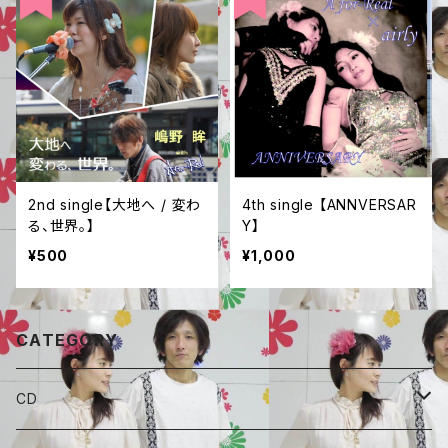
2nd single【大地へ / 変わ
4th single 【ANNVERSAR
る、世界。】
Y】
¥500
¥1,000
CATEGORY
CD