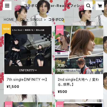
コラボCD | A for-Real オフィシャ
ル 通販サイト
HOME
CD
SINGLE
コラボCD
7th single【INFINITY ∞】
2nd single【大地へ / 変わ
る、世界。】
¥1,500
¥500