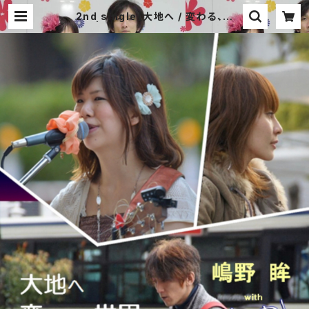
2nd single【大地へ / 変わる、世
界。】 | A for-Real オフィシャル 通
販サイト