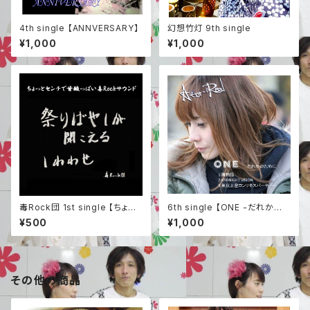
4th single 【ANNVERSARY】
幻想竹灯 9th single
¥1,000
¥1,000
毒Rock団 1st single 【ちょっ
6th single 【ONE -だれかの
とセンチで甘酸っぱい毒Rock
ために-】
¥500
¥1,000
団サウンド】
その他の商品