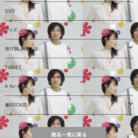
ALBAUM
DVD
A for-Real
SINGLE
グッズ
毒ROCK団
コラボCD
投げ銭，お気もち
A for-Real
あやめちゃんおやつ
TICKET
毒ROCK団
頑張れ、しょーちゃん
A for-Real
しょーちゃん、おやつ
毒ROCK団
Album
商品一覧に戻る