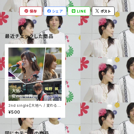
保存
シェア
LINE
ポスト
最近チェックした商品
2nd single【大地へ / 変わる、
世界。】
¥500
同じカテゴリの商品