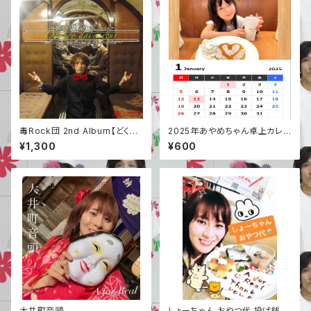
毒Rock団 2nd Album【どくろ
2025年あやめちゃん卓上カレン
大サーカス】
ダー
¥1,300
¥600
大井町音頭
しょーちゃん おやつ代 投げ銭