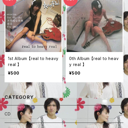
1st Album 【real to heavy
0th Album 【real to heav
real 】
y real 】
¥500
¥500
CATEGORY
CD