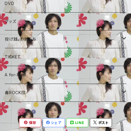
ALBAUM
DVD
A for-Real
SINGLE
グッズ
毒ROCK団
コラボCD
投げ銭，お気もち
A for-Real
あやめちゃんおやつ
TICKET
毒ROCK団
頑張れ、しょーちゃん
A for-Real
しょーちゃん、おやつ
毒ROCK団
Album
保存
シェア
LINE
ポスト