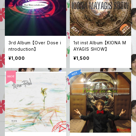
3rd Album 【Over Dose i
1st inst Album 【KIONA M
ntroduction】
AYAGIS SHOW】
¥1,000
¥1,500