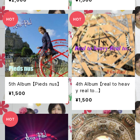
5th Album 【Pieds nus】
4th Album 【real to heav
y real to...】
¥1,500
¥1,500