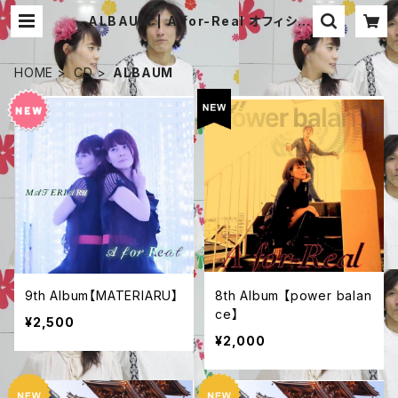
ALBAUM | A for-Real オフィシャ
ル 通販サイト
HOME
CD
ALBAUM
9th Album【MATERIARU】
8th Album 【power balan
ce】
¥2,500
¥2,000