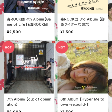
毒ROCK団 4th Album【Ga
毒ROCK団 3rd Album 【御
me of Life】&毒ROCK団ス
免ライダーなおき】
テッカー&ジャケット生写真
¥2,500
¥1,500
２枚
7th Album 【out of domin
6th Album 【Hyper Meltd
ation】
own -re:build-】
¥2,000
¥1,500