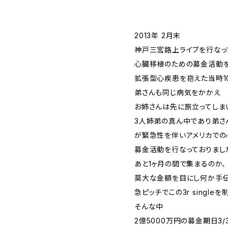
2013年 2月末
神戸三宮路上ライブを行なっ
心臓移植のための募金活動を
拡張型心疾患を抱えた当時1
弟さんも同じ病気をかかえ
お姉さんは先に旅立ってしま
3人姉弟の真ん中であり弟さ
が緊急性を伴いアメリカでの
募金活動を行なっておりまし
あと1ヶ月の間で集まるのか、
莫大な金額を目にし何か手
急ピッチでこの3r singleを
そんな中
2億5000万円の募金期日3/