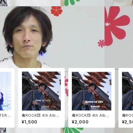
TERIA
毒ROCK団 4th Albu
毒ROCK団 4th Albu
毒ROC
m【Game of Life】
m【Game of Life】＆
m【Ga
¥1,500
¥2,000
¥2,5
毒ROCK団ステッカー
毒RO
ジャケ