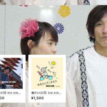
K団 4th Albu
毒ROCK団 3rd Albu
me of Life】&
m 【御免ライダーなお
00
¥1,500
CK団ステッカー&
き】
ット生写真２枚