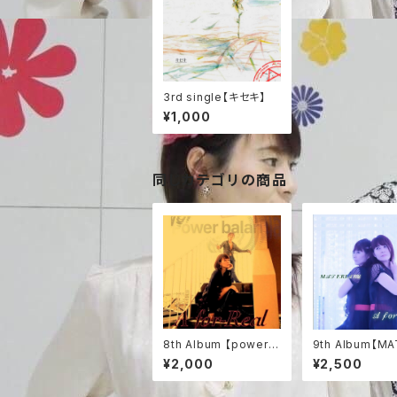
3rd single【キセキ】
¥1,000
同じカテゴリの商品
8th Album 【power b
9th Album【MA
alance】
RU】
¥2,000
¥2,500