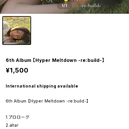
1
/1
6th Album 【Hyper Meltdown -re:build-】
¥1,500
International shipping available
6th Album 【Hyper Meltdown -re:build-】
1.プロローグ
2.altar