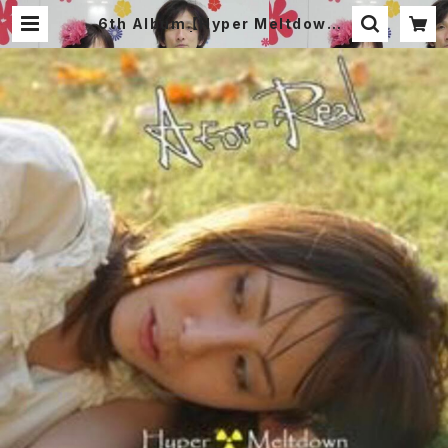
6th Album 【Hyper Meltdown -
re:build-】 | A for-Real オフィシ
ャル 通販サイト