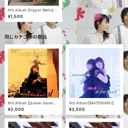
6th Album 【Hyper Meltdo
wn -re:build-】
¥1,500
同じカテゴリの商品
8th Album 【power balanc
9th Album【MATERIARU】
e】
¥2,000
¥2,500