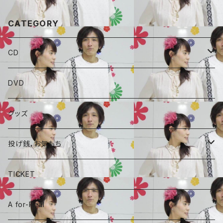
CATEGORY
CD
ALBAUM
DVD
A for-Real
SINGLE
グッズ
毒ROCK団
コラボCD
投げ銭，お気もち
A for-Real
あやめちゃんおやつ
TICKET
毒ROCK団
頑張れ、しょーちゃん
A for-Real