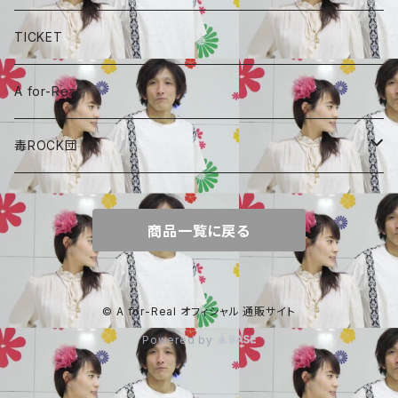
A for-Real
あやめちゃんおやつ
TICKET
毒ROCK団
頑張れ、しょーちゃん
A for-Real
しょーちゃん、おやつ
毒ROCK団
Album
商品一覧に戻る
© A for-Real オフィシャル 通販サイト
Powered by