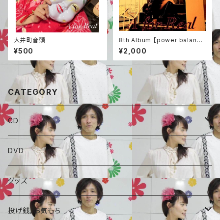
大井町音頭
8th Album 【power balanc
e】
¥500
¥2,000
CATEGORY
CD
ALBAUM
DVD
A for-Real
SINGLE
グッズ
毒ROCK団
コラボCD
投げ銭，お気もち