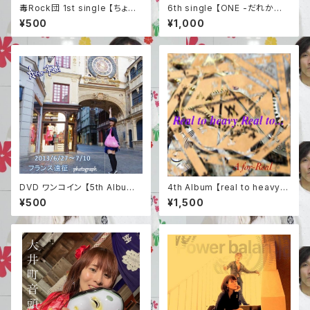
毒Rock団 1st single 【ちょっ
6th single 【ONE -だれかの
とセンチで甘酸っぱい毒Rock
ために-】
¥500
¥1,000
団サウンド】
DVD ワンコイン 【5th Album
4th Album 【real to heavy r
フランスツアー 映像】
eal to...】
¥500
¥1,500