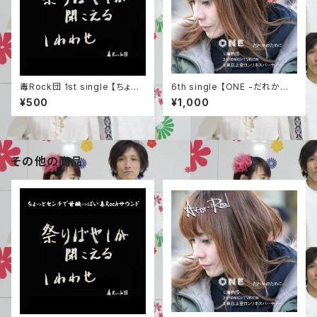
毒Rock団 1st single 【ちょっ
6th single 【ONE -だれかの
とセンチで甘酸っぱい毒Rock
ために-】
¥500
¥1,000
団サウンド】
その他の商品