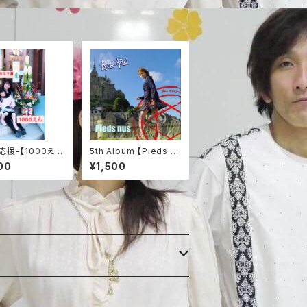
応援-【1000え
5th Album 【Pieds n
us】
00
¥1,500