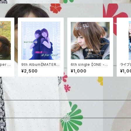
yper M
9th Album【MATERIA
6th single 【ONE -だ
ライブ
ild-】
RU】
れかのために-】
ん】
¥2,500
¥1,000
¥1,0