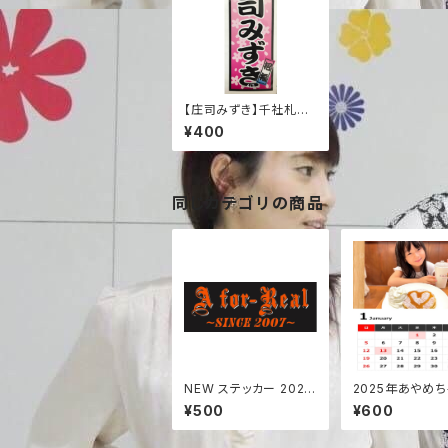
【庄司みずき】千社札ス
テッカー(25.1.18newカ
¥400
ラー追加)
同じカテゴリの商品
NEW ステッカー 2025.
2025年あやめ
5.2〜
上カレンダー
¥500
¥600