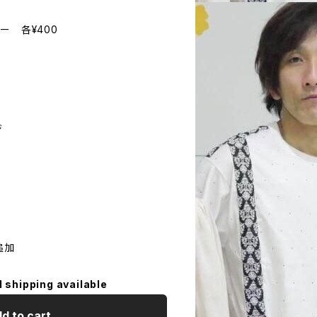
ー 各¥400
ジ
追加
l shipping available
d to cart