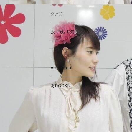
A for-Real
SINGLE
グッズ
毒ROCK団
コラボCD
投げ銭，お気もち
A for-Real
あやめちゃんおやつ
TICKET
毒ROCK団
頑張れ、しょーちゃん
A for-Real
しょーちゃん、おやつ
毒ROCK団
Album