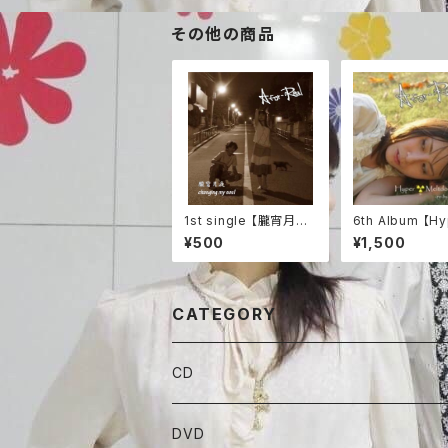
その他の商品
1st single 【朧宵月夜
6th Album 【H
/ changing my soul】
eltdown -re:bu
¥500
¥1,500
CATEGORY
CD
ALBAUM
DVD