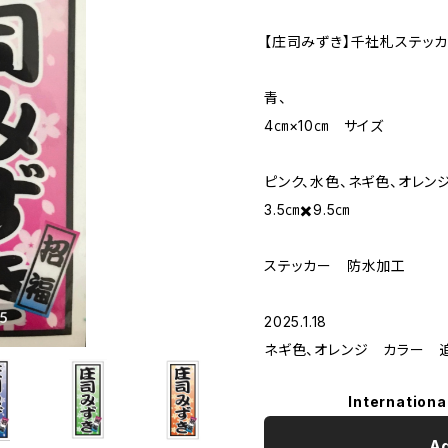
【庄司みずき】千社札ステッカ
青、
4㎝×10㎝ サイズ
ピンク、水色、ネギ色、オレン
3.5㎝✖️9.5㎝
ステッカー 防水加工
2025.1.18
ネギ色、オレンジ カラー 
Internationa
Ad