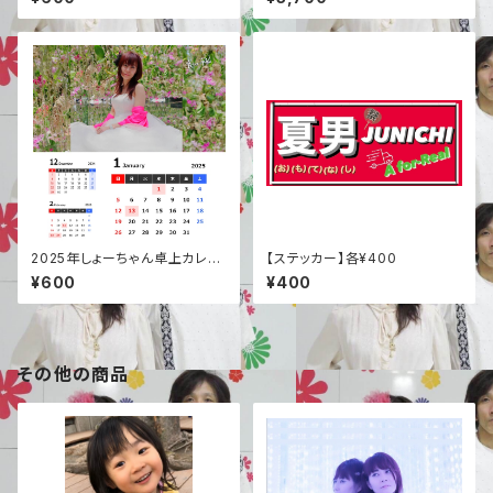
2025年しょーちゃん卓上カレン
【ステッカー】各¥400
ダー
¥600
¥400
その他の商品