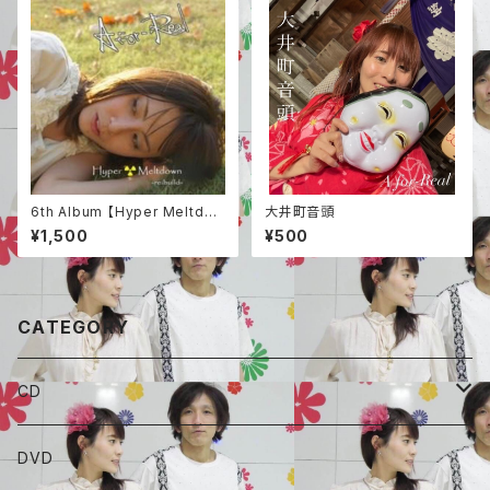
6th Album 【Hyper Meltdo
大井町音頭
wn -re:build-】
¥1,500
¥500
CATEGORY
CD
ALBAUM
DVD