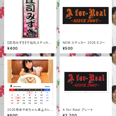
【庄司みずき】千社札ステッカー
NEW ステッカー 2025.5.2〜
(25.1.18newカラー追加)
¥400
¥500
2025年あやめちゃん卓上カレン
A for-Real プレート
ダー
¥600
¥3,700