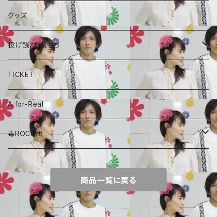
A for-Real
SINGLE
グッズ
毒ROCK団
コラボCD
投げ銭，お気もち
A for-Real
あやめちゃんおやつ
TICKET
毒ROCK団
頑張れ、しょーちゃん
A for-Real
しょーちゃん、おやつ
毒ROCK団
Album
商品一覧に戻る