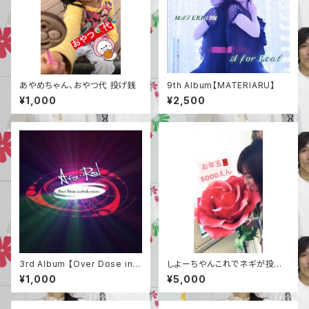
あやめちゃん、おやつ代 投げ銭
9th Album【MATERIARU】
¥1,000
¥2,500
3rd Album 【Over Dose intr
しよーちやんこれでネギが投げ
oduction】
れるね！スタジオライブ応援-【5
¥1,000
¥5,000
000えん】-