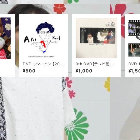
DVD ワンコイン 【201
0th DVD【テレビ朝日
DVD 1
2.1.29 なおちゃんお誕
スペースUMUライブ】
o 【Pi
¥500
¥1,000
¥1,5
生日ライブ当日限定Rel
o】
ease 再販DVD】