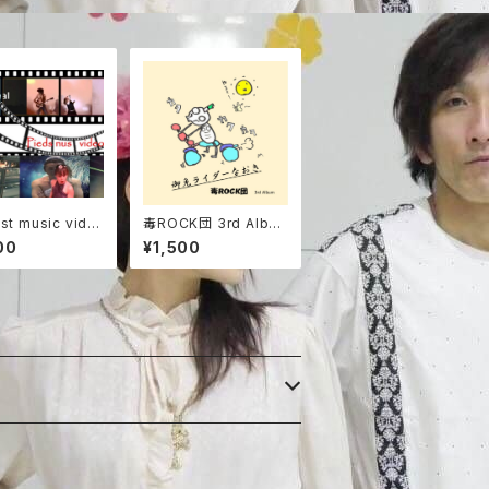
st music vide
毒ROCK団 3rd Albu
eds nus vide
m 【御免ライダーなお
00
¥1,500
き】