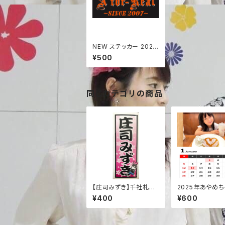
NEW ステッカー 2025.
5.2〜
¥500
同じカテゴリの商品
【庄司みずき】千社札ス
2025年あやめ
テッカー(25.1.18newカ
上カレンダー
¥400
¥600
ラー追加)