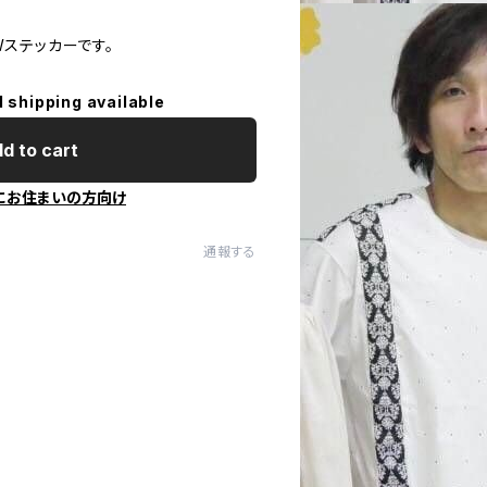
EWステッカーです。
l shipping available
d to cart
にお住まいの方向け
通報する