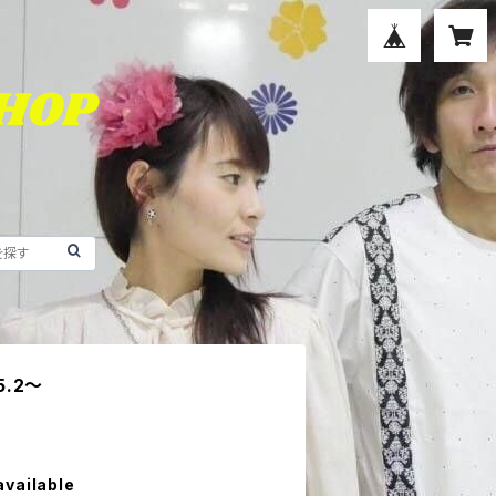
5.2〜
available