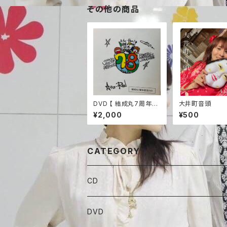
その他の商品
DVD 【 結成丸7周年記
大井町音頭
念 ７ to ８ 】
¥2,000
¥500
CATEGORY
CD
ALBAUM
DVD