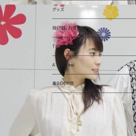
A for-Real
SINGLE
グッズ
毒ROCK団
コラボCD
投げ銭，お気もち
A for-Real
あやめちゃんおやつ
TICKET
毒ROCK団
頑張れ、しょーちゃん
A for-Real
しょーちゃん、おやつ
毒ROCK団
Album